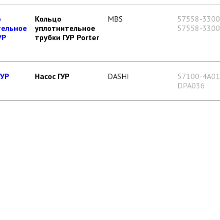
Кольцо
MBS
57558-330
уплотнительное
57558-330
трубки ГУР Porter
Насос ГУР
DASHI
57100-4A0
DPA036