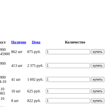
кул
Наличие
Цена
Количество
5900
862 шт
875 руб.
купить
45900
5900
413 шт
2 375 руб.
купить
5900
41 шт
1 692 руб.
купить
4-10
110
10 шт
625 руб.
купить
365
110
8 шт
822 руб.
купить