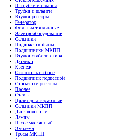
Патрубки и шланги
Трубки и шланги
Втулки рессоры
Генератор
Фильтры топливные
Электрооборудование
Сальники
Подножка кабины
Подшипники МКПП
Втулки стабилизатора
Датчики
Крепеж
Отопитель в сборе
Подшипник подвесной
Стремянки рессоры
Прочее
Стекла
Цилиндры тормозные
Сальники МКПП
Диск колесный
Лампы
Насос маслянный
Эмблема
Тросы МКПП