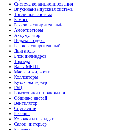
Система кондиционирования
Впускная/выпускная система
Топливная система
Бампер
Бачкок расширительный
Амортизаторы
Аккумулятор
Подача воздуха
Бачок расширительный
Двигатель
Блок цилиндров
Торпеда
Валы МКПП
Масла и жидкости
Коллекторы
Кузов, экстерьер
ГБЦ
Брызговики и подкрылки
Обшивка дверей
Вентилятор
Сцепление
Рессоры
Колодки и накладки
Салон, интерьер
Коленвал