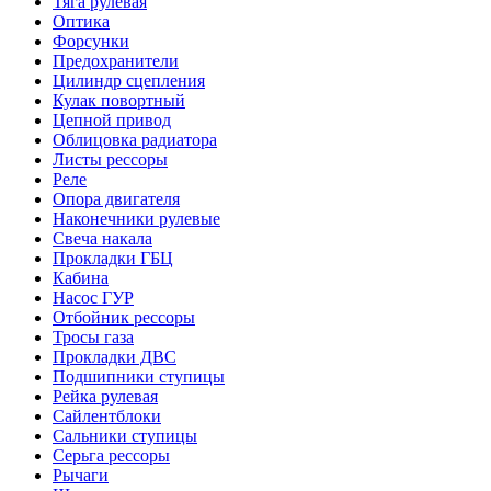
Тяга рулевая
Оптика
Форсунки
Предохранители
Цилиндр сцепления
Кулак повортный
Цепной привод
Облицовка радиатора
Листы рессоры
Реле
Опора двигателя
Наконечники рулевые
Свеча накала
Прокладки ГБЦ
Кабина
Насос ГУР
Отбойник рессоры
Тросы газа
Прокладки ДВС
Подшипники ступицы
Рейка рулевая
Сайлентблоки
Сальники ступицы
Серьга рессоры
Рычаги