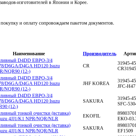
заводов-изготовителей в Японии и Корее.
покупку и оплату сопровождаем пакетом документов.
Наименование
Производитель
Арти
пливный D4DD ЕВРО-3/4
31945-4
78/D6GA/D4GA HD120 Isuzu
CR
CR31945
/NQR90 (12-)
пливный D4DD ЕВРО-3/4
31945-4
78/D6GA/D4GA HD120 Isuzu
JHF KOREA
JFC-H47
/NQR90 (12-)
пливный D4DD ЕВРО-3/4
31945-4
78/D6GA/D4GA HD120 Isuzu
SAKURA
SFC-530
90 (12-)
ливный тонкой очистки (вставка)
8980370
EKOFIL
Isuzu 4JJ1/K1 NPR/NQR/NLR
ЕКО-03.
ливный тонкой очистки (вставка)
8980370
SAKURA
Isuzu 4JJ1/K1 NPR/NQR/NLR
EF1509