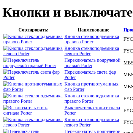
Кнопки и выключат
Сортировать:
Наименование
Про
Кнопка стеклоподъемника
FYC
правого Porter
Кнопка стеклоподъемника
FYC
левого Porter
Переключатель подрулевой
MB
правый Porter
Переключатель света фар
MBS
Porter
Кнопка противотуманных
MB
фар Porter
Кнопка стеклоподъемника
FYC
правого Porter
Выключатель стоп-сигнала
FYC
Porter
Кнопка стеклоподъемника
FYC
левого Porter
Переключатель подрулевой