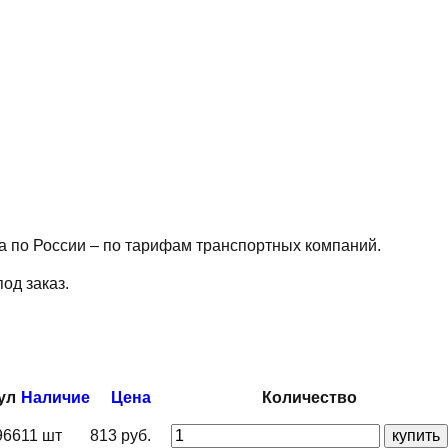
ка по России – по тарифам транспортных компаний.
од заказ.
ул
Наличие
Цена
Количество
966
11 шт
813 руб.
купить