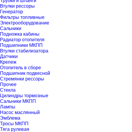
Трубки и шланги
Втулки рессоры
Генератор
Фильтры топливные
Электрооборудование
Сальники
Подножка кабины
Радиатор отопителя
Подшипники МКПП
Втулки стабилизатора
Датчики
Крепеж
Отопитель в сборе
Подшипник подвесной
Стремянки рессоры
Прочее
Стекла
Цилиндры тормозные
Сальники МКПП
Лампы
Насос маслянный
Эмблема
Тросы МКПП
Тяга рулевая