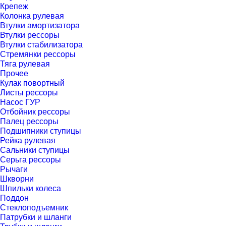
Крепеж
Колонка рулевая
Втулки амортизатора
Втулки рессоры
Втулки стабилизатора
Стремянки рессоры
Тяга рулевая
Прочее
Кулак повортный
Листы рессоры
Насос ГУР
Отбойник рессоры
Палец рессоры
Подшипники ступицы
Рейка рулевая
Сальники ступицы
Серьга рессоры
Рычаги
Шкворни
Шпильки колеса
Поддон
Стеклоподъемник
Патрубки и шланги