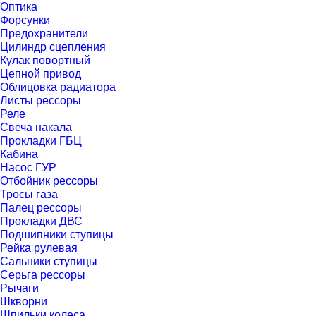
Оптика
Форсунки
Предохранители
Цилиндр сцепления
Кулак повортный
Цепной привод
Облицовка радиатора
Листы рессоры
Реле
Свеча накала
Прокладки ГБЦ
Кабина
Насос ГУР
Отбойник рессоры
Тросы газа
Палец рессоры
Прокладки ДВС
Подшипники ступицы
Рейка рулевая
Сальники ступицы
Серьга рессоры
Рычаги
Шкворни
Шпильки колеса